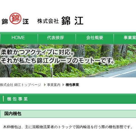
株式会社 錦江トップページ
事業案内
梱包事業
国内梱包
木枠梱包は、主に混載物流業者のトラックで国内輸送を行う際の梱包形態です。